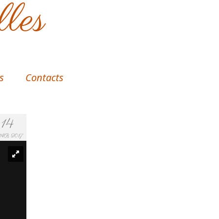
lles
s
Contacts
14
R 2017