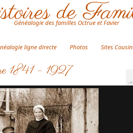
toires de Fami
Généalogie des familles Octrue et Favier
néalogie ligne directe
Photos
Sites Cousin
re 1841 – 1927
MA