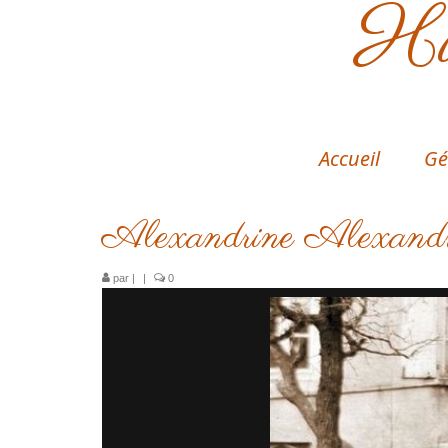
His
Accueil
Gé
Alexandrine Alexand
par
|
|
0