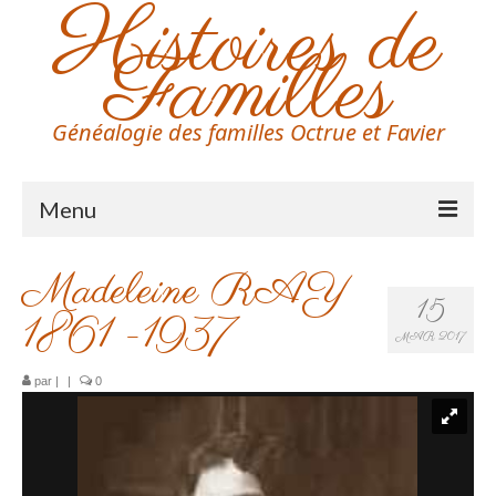
Histoires de
Familles
Généalogie des familles Octrue et Favier
Menu
Accueil
Madeleine RAY
15
Généalogie ligne directe
1861 -1937
MAR 2017
Photos
par
|
|
0
Photos de Familles
Voitures de Familles